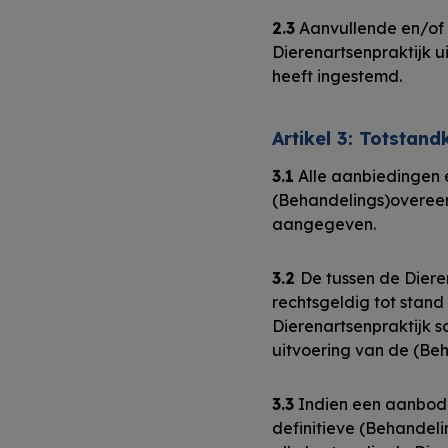
2.3
Aanvullende en/of 
Dierenartsenpraktijk u
heeft ingestemd.
Artikel 3: Totsta
3.1
Alle aanbiedingen e
(Behandelings)overeenko
aangegeven.
3.2
De tussen de Diere
rechtsgeldig tot stan
Dierenartsenpraktijk s
uitvoering van de (Be
3.3
Indien een aanbod t
definitieve (Behandeli