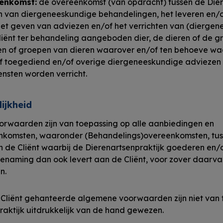
enkomst:
de overeenkomst (van opdracht) tussen de Dier
ten van diergeneeskundige behandelingen, het leveren en/
t geven van adviezen en/of het verrichten van (diergen
liënt ter behandeling aangeboden dier, de dieren of de g
eren of groepen van dieren waarover en/of ten behoeve 
f toegediend en/of overige diergeneeskundige advieze
nsten worden verricht.
lijkheid
waarden zijn van toepassing op alle aanbiedingen en
nkomsten, waaronder (Behandelings)overeenkomsten, tus
n de Cliënt waarbij de Dierenartsenpraktijk goederen en/
naming dan ook levert aan de Cliënt, voor zover daarvan 
n.
 Cliënt gehanteerde algemene voorwaarden zijn niet van
raktijk uitdrukkelijk van de hand gewezen.