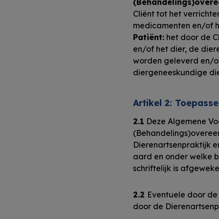
(Behandelings)overe
Cliënt tot het verrich
medicamenten en/of he
Patiënt:
het door de C
en/of het dier, de di
worden geleverd en/o
diergeneeskundige die
Artikel 2: Toepasse
2.1
Deze Algemene Voor
(Behandelings)overee
Dierenartsenpraktijk e
aard en onder welke be
schriftelijk is afgeweke
2.2
Eventuele door de
door de Dierenartsenp