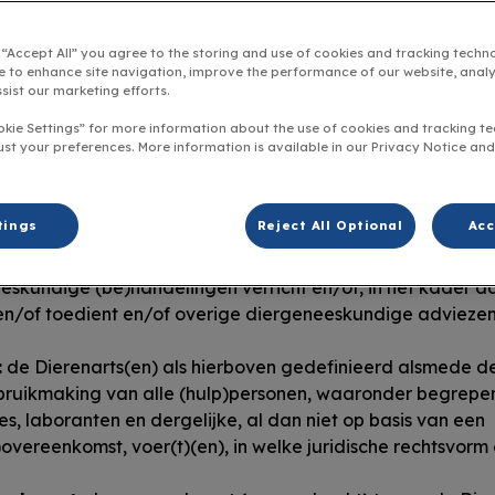
g “Accept All” you agree to the storing and use of cookies and tracking techn
e to enhance site navigation, improve the performance of our website, anal
sist our marketing efforts.
rwaarden wordt verstaan onder:
okie Settings” for more information about the use of cookies and tracking t
ust your preferences. More information is available in our Privacy Notice an
/of de aanbieder van de Patiënt in wiens opdracht de Die
komst uitvoert.
ens naam de factuur van de Dierenartsenpraktijk is gest
tings
Reject All Optional
Acc
 op grond van (thans) de Wet Dieren tot de uitoefening 
gelaten en is ingeschreven in het daartoe bestemde regis
eeskundige (be)handelingen verricht en/of, in het kader
 en/of toedient en/of overige diergeneeskundige adviezen
:
de Dierenarts(en) als hierboven gedefinieerd alsmede de
bruikmaking van alle (hulp)personen, waaronder begrepen 
es, laboranten en dergelijke, al dan niet op basis van een
overeenkomst, voer(t)(en), in welke juridische rechtsvor