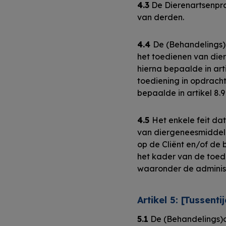
4.3
De Dierenartsenpra
van derden.
4.4
De (Behandelings)
het toedienen van die
hierna bepaalde in art
toediening in opdracht
bepaalde in artikel 8.
4.5
Het enkele feit dat
van diergeneesmiddelen
op de Cliënt en/of de 
het kader van de toed
waaronder de administ
Artikel 5: [Tussen
5.1
De (Behandelings)o