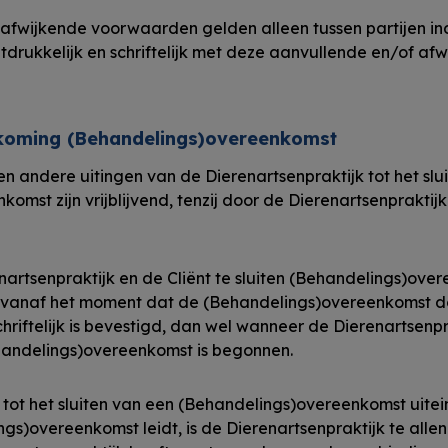
afwijkende voorwaarden gelden alleen tussen partijen in
itdrukkelijk en schriftelijk met deze aanvullende en/of 
ndkoming (Behandelings)overeenkomst
n andere uitingen van de Dierenartsenpraktijk tot het slu
mst zijn vrijblijvend, tenzij door de Dierenartsenpraktijk s
nartsenpraktijk en de Cliënt te sluiten (Behandelings)ove
d vanaf het moment dat de (Behandelings)overeenkomst d
chriftelijk is bevestigd, dan wel wanneer de Dierenartsenp
handelings)overeenkomst is begonnen.
ot het sluiten van een (Behandelings)overeenkomst uiteind
ngs)overeenkomst leidt, is de Dierenartsenpraktijk te alle