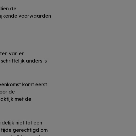
dien de
afwijkende voorwaarden
iten van en
chriftelijk anders is
reenkomst komt eerst
oor de
raktijk met de
elijk niet tot een
n tijde gerechtigd om