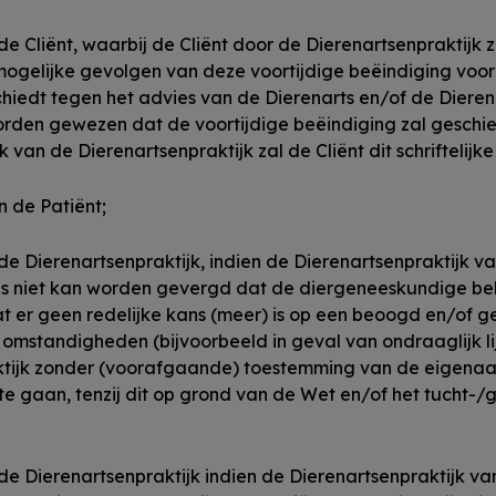
e Cliënt, waarbij de Cliënt door de Dierenartsenpraktijk 
gelijke gevolgen van deze voortijdige beëindiging voor 
hiedt tegen het advies van de Dierenarts en/of de Dierenar
orden gewezen dat de voortijdige beëindiging zal geschie
k van de Dierenartsenpraktijk zal de Cliënt dit schriftelijk
n de Patiënt;
e Dierenartsenpraktijk, indien de Dierenartsenpraktijk va
ijs niet kan worden gevergd dat de diergeneeskundige b
 er geen redelijke kans (meer) is op een beoogd en/of ge
mstandigheden (bijvoorbeeld in geval van ondraaglijk lij
ktijk zonder (voorafgaande) toestemming van de eigenaa
te gaan, tenzij dit op grond van de Wet en/of het tucht-/g
e Dierenartsenpraktijk indien de Dierenartsenpraktijk van