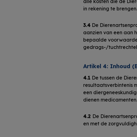
alle kosten die de Di
in rekening te brengen
3.4
De Dierenartsenprak
aanzien van een aan h
bepaalde voorwaarden 
gedrags-/tuchtrechtel
Artikel 4: Inhoud 
4.1
De tussen de Diere
resultaatsverbintenis 
een diergeneeskundige
dienen medicamenten
4.2
De Dierenartsenpra
en met de zorgvuldig