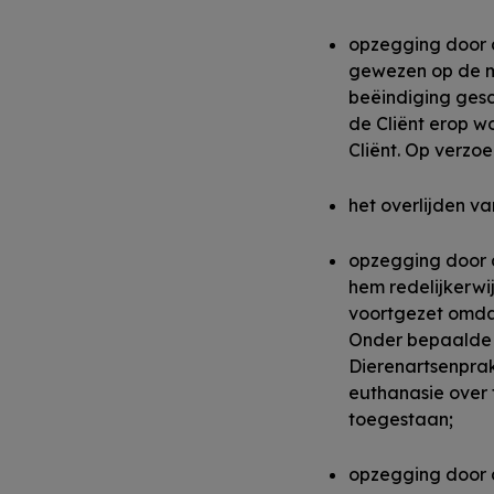
opzegging door d
gewezen op de mo
beëindiging gesc
de Cliënt erop w
Cliënt. Op verzoe
het overlijden va
opzegging door d
hem redelijkerw
voortgezet omdat
Onder bepaalde o
Dierenartsenpra
euthanasie over 
toegestaan;
opzegging door d