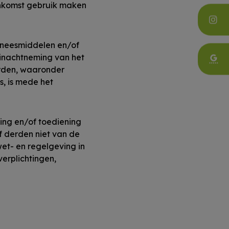
enkomst gebruik maken
eneesmiddelen en/of
 inachtneming van het
derden, waaronder
s, is mede het
ring en/of toediening
f derden niet van de
wet- en regelgeving in
erplichtingen,