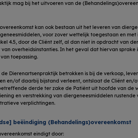
ktijk mag bij het uitvoeren van de (Behandelings)overe
overeenkomst kan ook bestaan uit het leveren van dierg
rgeneesmiddelen, voor zover wettelijk toegestaan en met
ikel 4.5, door de Cliënt zelf, al dan niet in opdracht van 
 van overheidsinstanties. In het geval dat hiervan sprake i
9 van toepassing.
 de Dierenartsenpraktijk betrokken is bij de verkoop, leve
 en/of daarbij bijstand verleent, ontslaat de Cliënt en/o
betreffende derde ter zake de Patiënt uit hoofde van de 
iening en verstrekking van diergeneesmiddelen rustende v
ratieve verplichtingen.
tijdse] beëindiging (Behandelings)overeenkomst
vereenkomst eindigt door: