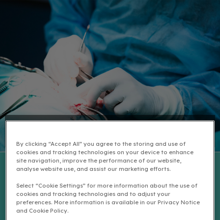
Castratie en sterilisatie
By clicking “Accept All” you agree to the storing and use of
cookies and tracking technologies on your device to enhance
site navigation, improve the performance of our website,
analyse website use, and assist our marketing efforts.
De meeste diereigenaren willen geen nestje
Select “Cookie Settings” for more information about the use of
cookies and tracking technologies and to adjust your
met hun huisdier en laten daarom hun huisdier
preferences. More information is available in our Privacy Notice
steriliseren of castreren.
and Cookie Policy.